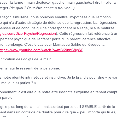
yer la larme - main droite/œil gauche, main gauche/œil droit - elle fai
otéger
(de quoi ? Peut-être est-ce à trouver…)
.
 de façon simultané, nous pouvons émettre l’hypothèse que l’émotion
 qui n’a d’autre stratégie de défense que la régression. La régression
ensée et de conduite qui ne correspondent ni à l’âge, ni à la maturité
ogies.com/Dico-Psycho/Regression
). Cette régression fait référence à u
ement psychique de l’enfant : perte d’un parent, carence affective
ément prolongé. C’est le cas pour Mamadou Sakho qui évoque la
https://www.youtube.com/watch?v=mBK9npC8yWI
).
ification des doigts de la main
ienter sur le ressenti de la personne.
notre identité intrinsèque et instinctive. Je le brandis pour dire « je va
à moi que tu parles ? »
ronnement, c’est dire que notre être instinctif s’exprime en tenant comp
a parole.
oigt le plus long de la main mais surtout parce qu’il SEMBLE sortir de la
ement dans un contexte de dualité pour dire que « peu importe qui tu es,