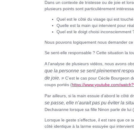
Dans un contexte de tristesse ou de joie et lor
plusieurs points sont particulièrement intéress
Quel est le côté du visage qui est touché
Quelle est la main qui intervient pour réa
Quel est le doigt choisi inconsciemment 
Nous pouvons logiquement nous demander ce q
Se sent-elle responsable ? Cette situation la t
A l’analyse de plusieurs vidéos, nous avons ob
que la personne se sent pleinement
resp
de joie. »
C’est le cas pour Cécile Bourgeon don
coups portés (
https://www.youtube.com/wat
Par ailleurs, si la main essuie d’abord le côté d
se passe, elle n’aurait pas pu éviter la sit
Dechavanne lorsque sa fille Ninon parle de lui 
Lorsque le geste s’effectue, il est rare que ce 
côté identique à la larme essuyée qui intervient