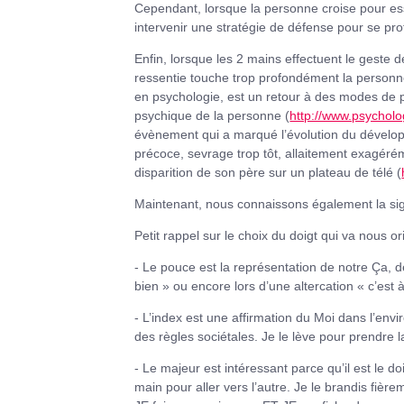
Cependant, lorsque la personne croise pour essu
intervenir une stratégie de défense pour se pr
Enfin, lorsque les 2 mains effectuent le geste
ressentie touche trop profondément la personne
en psychologie, est un retour à des modes de p
psychique de la personne (
http://www.psychol
évènement qui a marqué l’évolution du développ
précoce, sevrage trop tôt, allaitement exagér
disparition de son père sur un plateau de télé (
Maintenant, nous connaissons également la sign
Petit rappel sur le choix du doigt qui va nous or
- Le pouce est la représentation de notre Ça, de 
bien » ou encore lors d’une altercation « c’est 
- L’index est une affirmation du Moi dans l’envi
des règles sociétales. Je le lève pour prendre l
- Le majeur est intéressant parce qu’il est le d
main pour aller vers l’autre. Je le brandis fièr