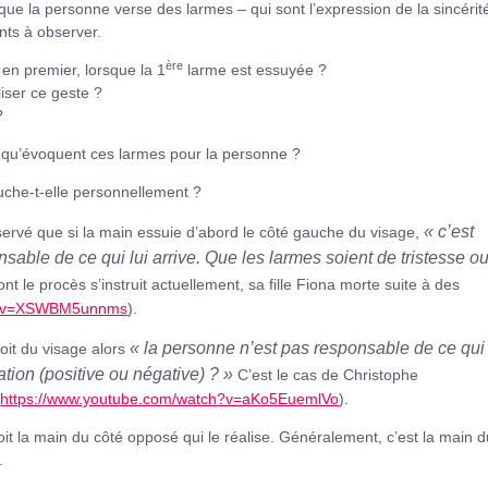
sque la personne verse des larmes – qui sont l’expression de la sincérité
ants à observer.
ère
 en premier, lorsque la 1
larme est essuyée ?
liser ce geste ?
?
u’évoquent ces larmes pour la personne ?
ouche-t-elle personnellement ?
« c’est
servé que si la main essuie d’abord le côté gauche du visage,
onsable
de ce qui lui arrive. Que les larmes soient de tristesse o
t le procès s’instruit actuellement, sa fille Fiona morte suite à des
ch?v=XSWBM5unnms
).
« la personne n’est
pas responsable
de ce qui
roit du visage alors
uation (positive ou négative) ? »
C’est le cas de Christophe
(
https://www.youtube.com/watch?v=aKo5EuemlVo
).
soit la main du côté opposé qui le réalise. Généralement, c’est la main 
.