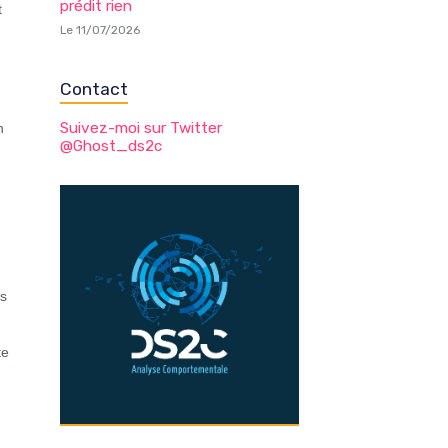
prédit rien
t
Le 11/07/2026
,
Contact
Suivez-moi sur Twitter
n
@Ghost_ds2c
is
te