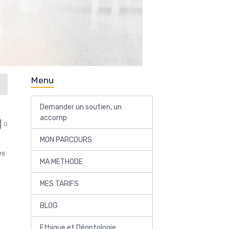
Menu
Demander un soutien, un
accomp
0
MON PARCOURS
es
MA METHODE
MES TARIFS
e
BLOG
Ethique et Déontologie