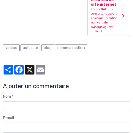
Création du
site internet
Frantz BAGOE -
consultant expert
en communication
non verbale,
Synergologue®
diplômé...
vidéos
actualité
blog
communication
Partager
Facebook
X
Email
Ajouter un commentaire
Nom
E-mail