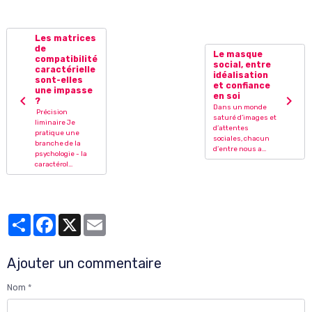
Les matrices
de
Le masque
compatibilité
social, entre
caractérielle
idéalisation
sont-elles
et confiance
une impasse
en soi
?
Dans un monde
Précision
saturé d’images et
liminaire Je
d’attentes
pratique une
sociales, chacun
branche de la
d’entre nous a...
psychologie - la
caractérol...
Partager
Facebook
X
Email
Ajouter un commentaire
Nom