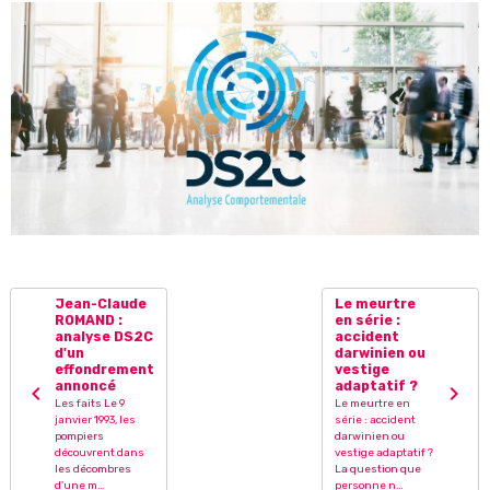
Jean-Claude
Le meurtre
ROMAND :
en série :
analyse DS2C
accident
d'un
darwinien ou
effondrement
vestige
annoncé
adaptatif ?
Les faits Le 9
Le meurtre en
janvier 1993, les
série : accident
pompiers
darwinien ou
découvrent dans
vestige adaptatif ?
les décombres
La question que
d'une m...
personne n...