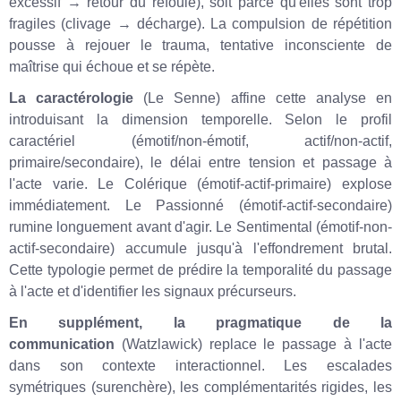
excessif → retour du refoulé), soit parce qu'elles sont trop
fragiles (clivage → décharge). La compulsion de répétition
pousse à rejouer le trauma, tentative inconsciente de
maîtrise qui échoue et se répète.
La caractérologie
(Le Senne) affine cette analyse en
introduisant la dimension temporelle. Selon le profil
caractériel (émotif/non-émotif, actif/non-actif,
primaire/secondaire), le délai entre tension et passage à
l'acte varie. Le Colérique (émotif-actif-primaire) explose
immédiatement. Le Passionné (émotif-actif-secondaire)
rumine longuement avant d'agir. Le Sentimental (émotif-non-
actif-secondaire) accumule jusqu'à l'effondrement brutal.
Cette typologie permet de prédire la temporalité du passage
à l'acte et d'identifier les signaux précurseurs.
En supplément, la pragmatique de la
communication
(Watzlawick) replace le passage à l'acte
dans son contexte interactionnel. Les escalades
symétriques (surenchère), les complémentarités rigides, les