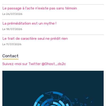
Le passage à l'acte n'existe pas sans témoin
Le 26/07/2026
La préméditation est un mythe !
Le 18/07/2026
Le trait de caractère seul ne prédit rien
Le 11/07/2026
Contact
Suivez-moi sur Twitter @Ghost_ds2c