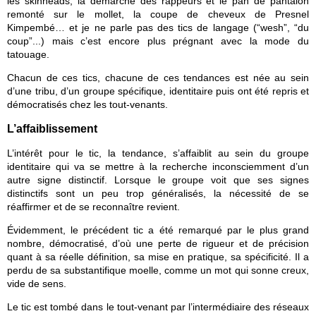
les skinheads, la démarche des rappeurs et le pan de pantalon 
remonté sur le mollet, la coupe de cheveux de Presnel 
Kimpembé… et je ne parle pas des tics de langage (“wesh”, “du 
coup”...) mais c’est encore plus prégnant avec la mode du 
tatouage.
Chacun de ces tics, chacune de ces tendances est née au sein 
d’une tribu, d’un groupe spécifique, identitaire puis ont été repris et 
démocratisés chez les tout-venants.
L’affaiblissement
L’intérêt pour le tic, la tendance, s’affaiblit au sein du groupe 
identitaire qui va se mettre à la recherche inconsciemment d’un 
autre signe distinctif. Lorsque le groupe voit que ses signes 
distinctifs sont un peu trop généralisés, la nécessité de se 
réaffirmer et de se reconnaître revient.
Évidemment, le précédent tic a été remarqué par le plus grand 
nombre, démocratisé, d’où une perte de rigueur et de précision 
quant à sa réelle définition, sa mise en pratique, sa spécificité. Il a 
perdu de sa substantifique moelle, comme un mot qui sonne creux, 
vide de sens. 
Le tic est tombé dans le tout-venant par l’intermédiaire des réseaux 