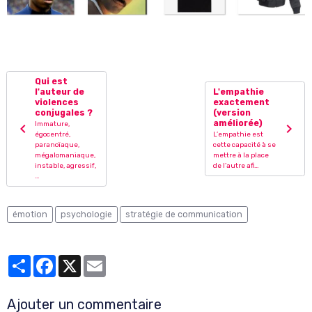
Qui est
l'auteur de
L'empathie
violences
exactement
conjugales ?
(version
améliorée)
Immature,
égocentré,
L’empathie est
paranoïaque,
cette capacité à se
mégalomaniaque,
mettre à la place
instable, agressif,
de l’autre afi...
...
émotion
psychologie
stratégie de communication
Partager
Facebook
X
Email
Ajouter un commentaire