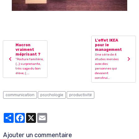
L'effet IKEA
Macron
pour le
vraiment
management
méprisant ?
Une série de 4
“Posture familière,
études menées
(...) surprenante,
avec des
très sage du bon
personnes qui
élève, (.....
devaient
construi...
communication
psychologie
productivité
Partager
Facebook
X
Email
Ajouter un commentaire