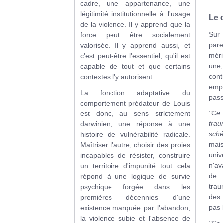
cadre, une appartenance, une
légitimité institutionnelle à l'usage
Le 
de la violence. Il y apprend que la
Sur
force peut être socialement
par
valorisée. Il y apprend aussi, et
méri
c'est peut-être l'essentiel, qu'il est
une
capable de tout et que certains
cont
contextes l'y autorisent.
emp
La fonction adaptative du
pass
comportement prédateur de Louis
"C
est donc, au sens strictement
trau
darwinien, une réponse à une
sch
histoire de vulnérabilité radicale.
mai
Maîtriser l'autre, choisir des proies
uni
incapables de résister, construire
n'a
un territoire d'impunité tout cela
de 
répond à une logique de survie
trau
psychique forgée dans les
des 
premières décennies d'une
pas 
existence marquée par l'abandon,
la violence subie et l'absence de
"Ce 