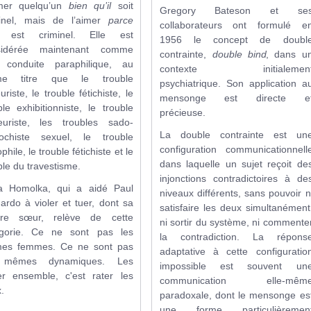
imer quelqu’un
bien qu’il
soit
Gregory Bateson et se
minel, mais de l’aimer
parce
collaborateurs ont formulé e
il est criminel. Elle est
1956 le concept de doubl
sidérée maintenant comme
contrainte,
double bind
, dans u
 conduite paraphilique, au
contexte initialemen
e titre que le trouble
psychiatrique. Son application a
uriste, le trouble fétichiste, le
mensonge est directe e
ble exhibitionniste, le trouble
précieuse.
teuriste, les troubles sado-
La double contrainte est un
ochiste sexuel, le trouble
configuration communicationnell
hile, le trouble fétichiste et le
dans laquelle un sujet reçoit de
ble du travestisme.
injonctions contradictoires à de
la Homolka, qui a aidé Paul
niveaux différents, sans pouvoir n
ardo à violer et tuer, dont sa
satisfaire les deux simultanément
pre sœur, relève de cette
ni sortir du système, ni commente
égorie. Ce ne sont pas les
la contradiction. La répons
es femmes. Ce ne sont pas
adaptative à cette configuratio
 mêmes dynamiques. Les
impossible est souvent un
ter ensemble, c'est rater les
communication elle-mêm
.
paradoxale, dont le mensonge es
une forme particulièremen