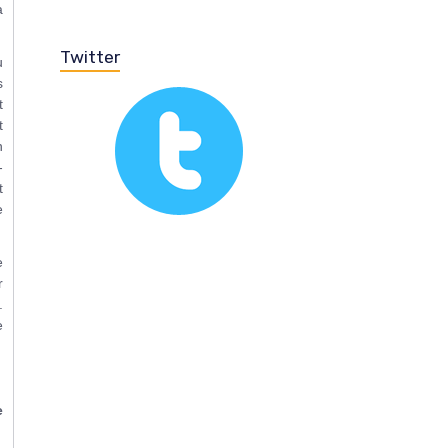
à
Twitter
u
s
t
t
n
-
t
e
e
r
.
e
e