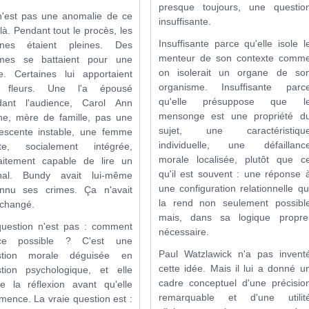
presque toujours, une questio
'est pas une anomalie de ce
insuffisante.
-là. Pendant tout le procès, les
Insuffisante parce qu'elle isole l
bunes étaient pleines. Des
menteur de son contexte comm
mes se battaient pour une
on isolerait un organe de so
e. Certaines lui apportaient
organisme. Insuffisante parc
 fleurs. Une l'a épousé
qu'elle présuppose que l
dant l'audience, Carol Ann
mensonge est une propriété d
e, mère de famille, pas une
sujet, une caractéristiqu
escente instable, une femme
individuelle, une défaillanc
lte, socialement intégrée,
morale localisée, plutôt que c
aitement capable de lire un
qu'il est souvent : une réponse 
rnal. Bundy avait lui-même
une configuration relationnelle qu
onnu ses crimes. Ça n'avait
la rend non seulement possibl
 changé.
mais, dans sa logique propre
uestion n'est pas : comment
nécessaire.
-ce possible ? C'est une
Paul Watzlawick n'a pas invent
stion morale déguisée en
cette idée. Mais il lui a donné u
tion psychologique, et elle
cadre conceptuel d'une précisio
e la réflexion avant qu'elle
remarquable et d'une utilit
ence. La vraie question est :