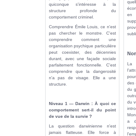
quel
quiconque s'intéresse à la
écon
structure profonde du
en
comportement criminel.
supp
Comprendre Émile Louis, ce n'est
prov
pas chercher le monstre. C'est
subl
comprendre comment une
organisation psychique particulière
peut coexister, des décennies
No
durant, avec une façade sociale
La 
parfaitement fonctionnelle. C'est
l'at
comprendre que la dangerosité
pour
n'a pas de visage. Elle a une
des 
structure.
du g
outr
du v
Niveau 1 — Darwin : À quoi ce
intr
comportement sert-il du point
Mone
de vue de la survie ?
a d
La question darwinienne n'est
resp
jamais flatteuse. Elle force à
l'