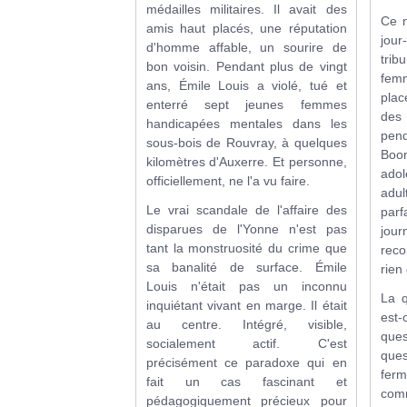
médailles militaires. Il avait des
Ce n
amis haut placés, une réputation
jour
d'homme affable, un sourire de
tri
bon voisin. Pendant plus de vingt
fem
ans, Émile Louis a violé, tué et
plac
enterré sept jeunes femmes
des
handicapées mentales dans les
pen
sous-bois de Rouvray, à quelques
Boon
kilomètres d'Auxerre. Et personne,
adol
officiellement, ne l'a vu faire.
adu
Le vrai scandale de l'affaire des
parf
disparues de l'Yonne n'est pas
jou
tant la monstruosité du crime que
rec
sa banalité de surface. Émile
rien
Louis n'était pas un inconnu
La q
inquiétant vivant en marge. Il était
est
au centre. Intégré, visible,
que
socialement actif. C'est
ques
précisément ce paradoxe qui en
ferm
fait un cas fascinant et
comm
pédagogiquement précieux pour