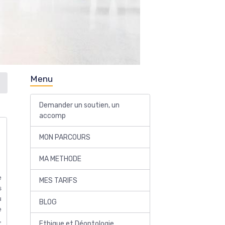
Menu
Demander un soutien, un
accomp
MON PARCOURS
MA METHODE
e
MES TARIFS
s
u
BLOG
e
,
Ethique et Déontologie