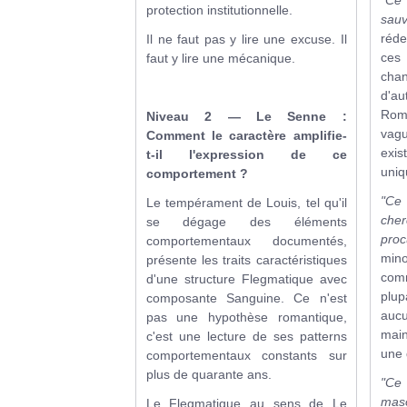
protection institutionnelle.
sauv
réde
Il ne faut pas y lire une excuse. Il
ces
faut y lire une mécanique.
cha
d'a
Rom
Niveau 2 — Le Senne :
vagu
Comment le caractère amplifie-
exis
t-il l'expression de ce
uniq
comportement ?
"Ce
Le tempérament de Louis, tel qu'il
che
se dégage des éléments
proc
comportementaux documentés,
min
présente les traits caractéristiques
com
d'une structure Flegmatique avec
plu
composante Sanguine. Ce n'est
auc
pas une hypothèse romantique,
main
c'est une lecture de ses patterns
une 
comportementaux constants sur
plus de quarante ans.
"C
maso
Le Flegmatique au sens de Le