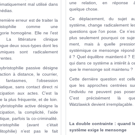
une relation, en réponse 
ématiquement mal utilisé dans
quelque chose.
médias.
Ce déplacement, du sujet a
remière erreur est de traiter la
système, change radicalement le
ristophilie comme une
questions que l'on pose. Ce n’es
gorie homogène. Elle ne l'est
plus seulement pourquoi ce suje
. La littérature clinique
ment, mais à quelle pressio
ingue deux sous-types dont les
systémique ce mensonge répond
amiques sont radicalement
il ? Quel équilibre maintient-il ? E
érentes.
qui dans ce système a intérêt à c
ybristophilie passive désigne
que le mensonge soit maintenu ?
traction à distance, le courrier,
Cette dernière question est cell
 fantasmes, l'obsession
que les approches centrées su
atique, sans contact direct ni
l'individu ne peuvent pas poser
icipation aux actes. C'est la
C'est précisément là qu
e la plus fréquente, et de loin.
Watzlawick devient irremplaçable.
ybristophilie active désigne la
icipation, la complicité, l'aide
tique, parfois la co-criminalité.
La double contrainte : quand l
bristophilie (avant c’était
système exige le mensonge
clitophilie) n’est pas le fait