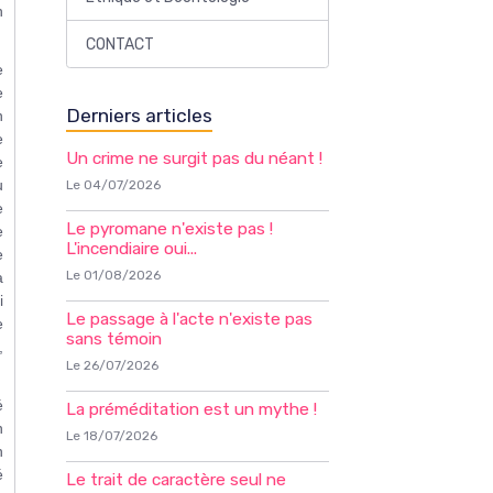
n
CONTACT
e
e
Derniers articles
n
e
Un crime ne surgit pas du néant !
e
u
Le 04/07/2026
e
Le pyromane n'existe pas !
e
L'incendiaire oui...
e
Le 01/08/2026
à
i
Le passage à l'acte n'existe pas
e
sans témoin
,
Le 26/07/2026
é
La préméditation est un mythe !
n
Le 18/07/2026
n
é
Le trait de caractère seul ne