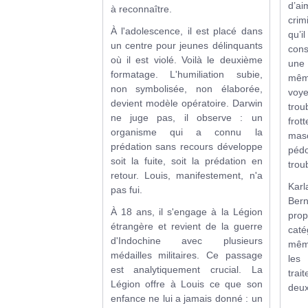
d’a
à reconnaître.
cri
À l'adolescence, il est placé dans
qu’
un centre pour jeunes délinquants
con
où il est violé. Voilà le deuxième
une
formatage. L'humiliation subie,
mêm
non symbolisée, non élaborée,
voye
devient modèle opératoire. Darwin
trou
ne juge pas, il observe : un
frot
organisme qui a connu la
mas
prédation sans recours développe
pédop
soit la fuite, soit la prédation en
trou
retour. Louis, manifestement, n'a
Kar
pas fui.
Bern
À 18 ans, il s'engage à la Légion
pro
étrangère et revient de la guerre
cat
d'Indochine avec plusieurs
mêm
médailles militaires. Ce passage
les
est analytiquement crucial. La
trai
Légion offre à Louis ce que son
deux
enfance ne lui a jamais donné : un