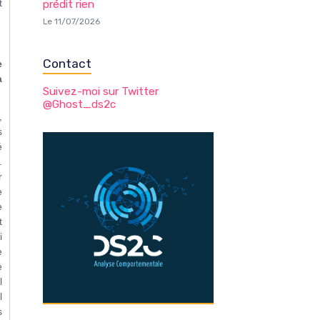
t
prédit rien
Le 11/07/2026
Contact
e
à
Suivez-moi sur Twitter
@Ghost_ds2c
,
s
é
.
r
e
e
t
i
e
e
l
l
s