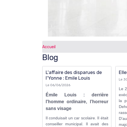
Accueil
Blog
L'affaire des disparues de
Ell
l'Yonne : Emile Louis
Le 3
Le 06/06/2026
Le 2
Émile Louis : derrière
exéc
la p
l'homme ordinaire, l’horreur
Deh
sans visage
rass
Il conduisait un car scolaire. Il était
D'a
conseiller municipal. Il avait des
majo