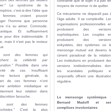
contrainte que le sujet n'a pas le
er."
Le syndrome de la
moyens de nommer ni de quitter.
mptrice, c’est-à-dire l’idée que
Ce mécanisme ne disparaît pas 
 femmes croient pouvoir
l'âge adulte. Il se complexifie. Le
nger l'homme que personne
organisations professionnelles e
utre n'a su aimer. Commode.
produisent des version
antique. Et suffisamment
sophistiquées. Les couples e
e pour être indémontable. Il
produisent des version
te, mais il n'est pas le moteur
enkystées, des systèmes où l
ue.
mensonge mutuel est devenu l
 sont des femmes qui
ciment paradoxal de la relation
rchent la célébrité par
Les institutions en produisent de
uration."
Possible dans une
versions institutionnalisées don
orité de cas. Insuffisant
les scandales politiques e
me lecture générale, la
corporatifs offrent une illustratio
part de ces femmes n'ont
régulière.
une ambition médiatique et
tiennent leur relation dans
discrétion farouche.
Le mensonge systémique 
Bernard Madoff et se
e sont des femmes
complices involontaires
chistes."
C'est la plus