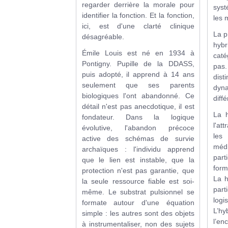
regarder derrière la morale pour
syst
identifier la fonction. Et la fonction,
les 
ici, est d'une clarté clinique
La p
désagréable.
hyb
Émile Louis est né en 1934 à
caté
Pontigny. Pupille de la DDASS,
pas
puis adopté, il apprend à 14 ans
dist
seulement que ses parents
dyn
biologiques l'ont abandonné. Ce
diff
détail n'est pas anecdotique, il est
La h
fondateur. Dans la logique
l'at
évolutive, l'abandon précoce
les
active des schémas de survie
médi
archaïques : l'individu apprend
part
que le lien est instable, que la
form
protection n'est pas garantie, que
La h
la seule ressource fiable est soi-
part
même. Le substrat pulsionnel se
logis
formate autour d'une équation
L’hy
simple : les autres sont des objets
l’en
à instrumentaliser, non des sujets