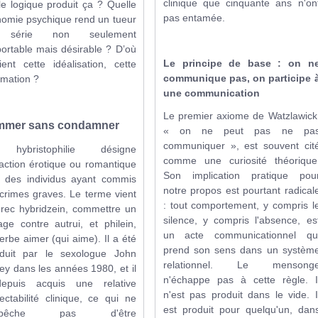
clinique que cinquante ans n'on
le logique produit ça ? Quelle
pas entamée.
omie psychique rend un tueur
 série non seulement
ortable mais désirable ? D’où
Le principe de base : on n
ient cette idéalisation, cette
communique pas, on participe 
imation ?
une communication
Le premier axiome de Watzlawick
m
mer sans condamner
« on ne peut pas ne pa
communiquer », est souvent cit
hybristophilie désigne
comme une curiosité théorique
traction érotique ou romantique
Son implication pratique pou
 des individus ayant commis
notre propos est pourtant radical
crimes graves. Le terme vient
: tout comportement, y compris l
rec hybridzein, commettre un
silence, y compris l'absence, es
age contre autrui, et philein,
un acte communicationnel qu
erbe aimer (qui aime). Il a été
prend son sens dans un systèm
oduit par le sexologue John
relationnel. Le mensong
y dans les années 1980, et il
n'échappe pas à cette règle. I
epuis acquis une relative
n'est pas produit dans le vide. I
ectabilité clinique, ce qui ne
est produit pour quelqu'un, dan
empêche pas d'être