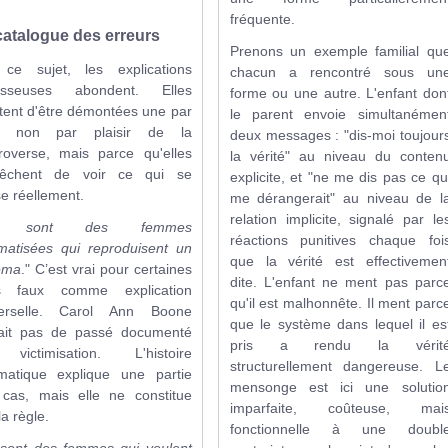
fréquente.
catalogue des erreurs
Prenons un exemple familial qu
 ce sujet, les explications
chacun a rencontré sous un
esseuses abondent. Elles
forme ou une autre. L'enfant don
tent d'être démontées une par
le parent envoie simultanémen
, non par plaisir de la
deux messages : "dis-moi toujour
roverse, mais parce qu'elles
la vérité" au niveau du conten
êchent de voir ce qui se
explicite, et "ne me dis pas ce qu
e réellement.
me dérangerait" au niveau de l
relation implicite, signalé par le
e sont des femmes
réactions punitives chaque foi
matisées qui reproduisent un
que la vérité est effectivemen
éma
." C’est vrai pour certaines
dite. L'enfant ne ment pas parc
s faux comme explication
qu'il est malhonnête. Il ment parc
verselle. Carol Ann Boone
que le système dans lequel il es
vait pas de passé documenté
pris a rendu la vérit
victimisation. L'histoire
structurellement dangereuse. L
matique explique une partie
mensonge est ici une solutio
cas, mais elle ne constitue
imparfaite, coûteuse, mai
la règle.
fonctionnelle à une doubl
sont des femmes qui veulent